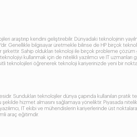
jileri araştırıp kendini geliştirebilir. Dünyadaki teknolojinin y
’dir. Genellikle bilgisayar üretmekle bilinse de HP birçok teknol
r şirkettir. Sahip oldukları teknoloji ile birçok probleme çözüm
teknolojiyi kullanmak için de nitelikli yazılımcı ve IT uzmanlar
şitli teknolojileri öğrenerek teknoloji kariyerinizde yeni bir no
idir. Sundukları teknolojiler dünya çapında kullanılan pratik te
şekilde hizmet almasını sağlamaya yöneliktir. Piyasada nitelikli 
azılımcı, IT ekibi ve mühendislerin kariyerlerinde üst noktalara u
mli araç eğitimdir.