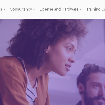
gs
Consultancy
License and Hardware
Training C
 Licence
se