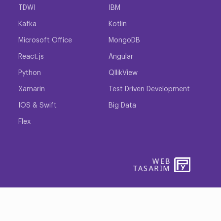
 teknolojiye ilgi duyan birçok insan da bu şirketlerde
TDWI
IBM
r sizin bir eğitim aldığınızı göstererek nitelikli ve
Kafka
Kotlin
sağlar.
Microsoft Office
MongoDB
React.js
Angular
lıkla öğrenebilirsiniz. Birçok HP teknolojisi birbirine
Python
QllikView
Xamarin
Test Driven Development
IOS & Swift
Big Data
knoloji alanında dilediğiniz gibi ilerlemenizi
Flex
lanacağınız programlar HP Blade System, HP ProLiant,
WEB
PENTA
TASARIM
YAZIL