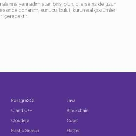
alanına yeni adım atan birisi olun, dilerseniz de uzun
eri arasında donanım, sunucu, bulut, kurumsal çözümler
r içerecektir.
lemek için öğrenebileceğiniz birçok konu bulunmaktadır.
itimleri içerisinden istediğinizi seçebilir, giriş
ur.
terebilir.
PostgreSQL
Java
z her bir eğitimle yeni tecrübeler elde ederek
C and C++
Blockchain
 erişmek için yapmanız gereken tek şey Method TR
Cloudera
Cobit
Elastic Search
Flutter