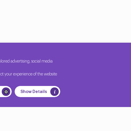
n müşteri ilişkilerinden şirket içi iletişim ve
ored advertising, social media
ct your experience of the website
Show Details