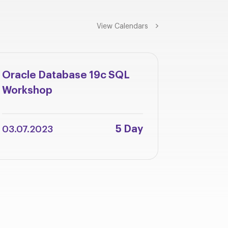
View Calendars
Oracle Database 19c SQL
Oracle 
Workshop
Integra
Adminis
5 Day
03.07.2023
12.06.2