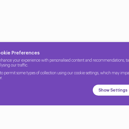
T altyapısı ve teknolojisinde destekçi olur. Kurumsal bir şirketi
ookie Preferences
nhance your experience with personalised content and recommendations, tail
ysing our traffic.
to permit some types of collection using our cookie settings, which may impa
r.
Show Settings