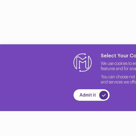
HP sunduğu çözümlerle kurumsal iş dünyasında her türlü I
çalışmasına kadar HP desteğini kullanabilirsiniz.
Select Your C
We use cookies to e
features and for anal
You can choose not 
and services we offe
Admit it