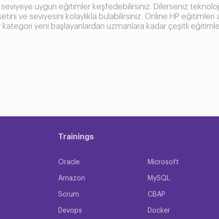
viyeye uygun eğitimler keşfedebilirsiniz. Dilerseniz teknoloji 
tini ve seviyesini kolaylıkla bulabilirsiniz. Online HP eğitiml
 bir kategori yeni başlayanlardan uzmanlara kadar çeşitli eğitimle
mek isteyen her yazılımcıya yöneliktir. Teknoloji alanında iler
eri de buna dahildir. Herhangi bir teknolojiye ilginiz varsa HP eğ
. Eğitimlerimiz kendini geliştirmek isteyen herkes için uygund
ımlar
aktadır. Her bir eğitim seti için gereken programlar farklılık gös
Trainings
Oracle
Microsoft
nirsiniz. Aynı anda birden çok eğitim de alabilirsiniz. Alacağını
Amazon
MySQL
aşarılı bir yazılımcı veya IT uzmanı olabilirsiniz. Uzmanlığa
Scrum
CBAP
Devops
Docker