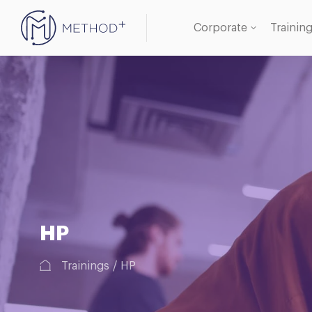
Corporate
Trainin
Oracle
Databa
HP
Trainings
HP