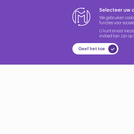
PostgreSQL Kayıt İşlemleri
Selecteer uw 
We gebruiken cooki
functies voor socia
İnternet sitelerine kaydolurken seçtiğini kullanıcı ad
şifrelenerek sizin bilgilerinizi de korur.
U kunt ervoor kieze
invloed kan zijn op
PostgreSQL Veri Depolama
Geef het toe
Aynı şekilde site içerisindeki tercihleriniz de kaydedil
deneyiminizde aksaklık yaşamazsınız.
PostgreSQL Zor mu?
PostgreSQL aslında düşündüğünüzden daha kolaydır. Kolayc
PostgreSQL Öğrenmek Ne İşe Yarar?
PostgreSQL öğrenmek veri tabanı uzmanlığı yapmanıza 
PostgreSQL ve SQL Aynı mı?
Structured Query Language (SQL) veri tabanı yönetimi i