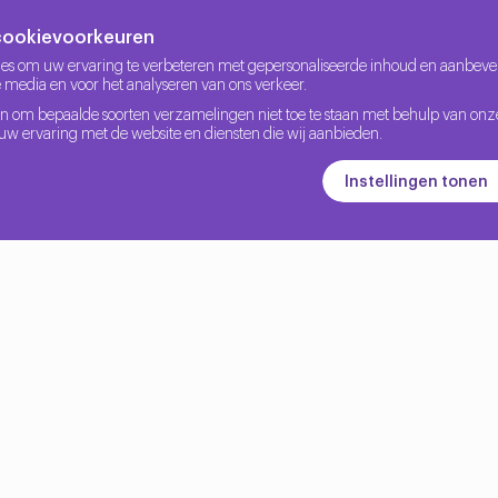
cookievoorkeuren
es om uw ervaring te verbeteren met gepersonaliseerde inhoud en aanbevel
le media en voor het analyseren van ons verkeer.
ı, sağlamış olduğunuz e posta ve şifreler PostgreSQL veri taba
n om bepaalde soorten verzamelingen niet toe te staan met behulp van onze
 uw ervaring met de website en diensten die wij aanbieden.
Instellingen tonen
irken veri tabanı üzerinde kaydedilir. Daha sonra siteyi kullanma
a kullanılabilir ve karmaşıklıktan uzaktır. Doğru ve istikrarlı b
ve geleceğinizde çeşitli iş imkanlarının oluşmasına yol açar
çin standart dildir. PostgreSQL ise veri tabanı yönetim sistem