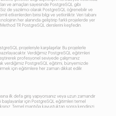
tıkları ve amaçları sayesinde PostgreSQL gibi
Siz de yazılımcı olarak PostgreSQL öğrenebilir ve
i etkenlerden birisi bilgi ve yetkinliktir. Veri tabanı
nolojinin her alanında geliştirip farklı projelerde yer
 için Method TR PostgreSQL derslerini keşfedin.
tgreSQL projeleriyle karşılaşırlar. Bu projelerle
azırlayacaktır. Verdiğimiz PostgreSQL eğitimleri
ekleştirerek profesyonel seviyede çalışmanız
 olarak verdiğimiz PostgreSQL eğitimi, bünyemizde
etirmek için eğitimlere her zaman dikkat edilir.
sına ilk defa giriş yapıyorsanız veya uzun zamandır
ni başlayanlar için PostgreSQL eğitimleri temel
acaksınız. Temel mantığa kavuştuktan sonra kendinizi
bi kavramlar, bu kavramların komutları gibi bilgileri