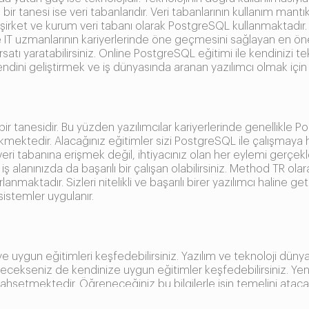
bir tanesi ise veri tabanlarıdır. Veri tabanlarının kullanım man
rket ve kurum veri tabanı olarak PostgreSQL kullanmaktadır. 
 ve IT uzmanlarının kariyerlerinde öne geçmesini sağlayan en öneml
satı yaratabilirsiniz. Online PostgreSQL eğitimi ile kendinizi tek
iniz. Kendini geliştirmek ve iş dünyasında aranan yazılımcı olmak
r tanesidir. Bu yüzden yazılımcılar kariyerlerinde genellikle Pos
mektedir. Alacağınız eğitimler sizi PostgreSQL ile çalışmaya h
e veri tabanına erişmek değil, ihtiyacınız olan her eylemi gerç
di iş alanınızda da başarılı bir çalışan olabilirsiniz. Method TR
anmaktadır. Sizleri nitelikli ve başarılı birer yazılımcı haline g
istemler uygulanır.
ygun eğitimleri keşfedebilirsiniz. Yazılım ve teknoloji dünya
ilenecekseniz de kendinize uygun eğitimler keşfedebilirsiniz. Ye
en bahsetmektedir. Öğreneceğiniz bu bilgilerle işin temelini at
 eğitimleri operatörler, şartlar, sınırlandırma ve sorgulama gi