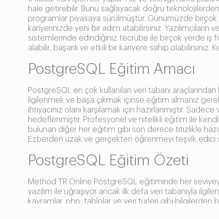
hale getirebilir. Bunu sağlayacak doğru teknolojilerden 
programlar piyasaya sürülmüştür. Günümüzde birçok şi
kariyerinizde yeni bir adım atabilirsiniz. Yazılımcıların
sistemlerinde edindiğiniz tecrübe ile birçok yerde iş fır
alabilir, başarılı ve etkili bir kariyere sahip olabilirs
PostgreSQL Eğitim Amacı
PostgreSQL en çok kullanılan veri tabanı araçlarından bi
ilgilenmek ve başa çıkmak içinse eğitim almanız gerek
ihtiyacınız olanı karşılamak için hazırlanmıştır. Sadec
hedeflenmiştir. Profesyonel ve nitelikli eğitim ile ken
bulunan diğer her eğitim gibi son derece titizlikle hazırl
Ezberden uzak ve gerçekten öğrenmeyi teşvik edici s
PostgreSQL Eğitim Özeti
Method TR Online PostgreSQL eğitiminde her seviyeye u
yazılım ile uğraşıyor ancak ilk defa veri tabanıyla ilg
kavramlar, php, tablolar ve veri türleri gibi bilgilerd
geliştirmeye devam edebilirsiniz. Orta düzey PostgreSQL