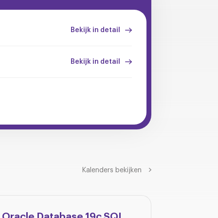
Bekijk in detail
Bekijk in detail
Kalenders bekijken
Oracle Database 19c SQL
Oracle 