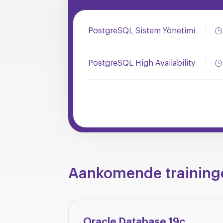
PostgreSQL Sistem Yönetimi
PostgreSQL High Availability
Aankomende training
Oracle Database 19c