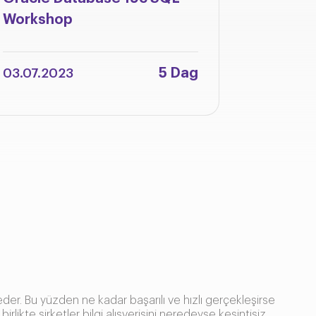
Workshop
Integra
Adminis
5 Dag
03.07.2023
12.06.2
eder. Bu yüzden ne kadar başarılı ve hızlı gerçekleşirse
irlikte şirketler bilgi alışverişini neredeyse kesintisiz