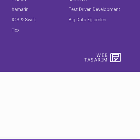
Xamarin
Test Driven Development
yer alanında birçok kapıyı açmalarıdır. Kariyerinizi
en sertifika kazanabilirsiniz. PostgreSQL sertifikasıyla
IOS & Swift
Big Data Eğitimleri
Flex
ernetin getirdiği gelişmelerle birlikte modern
WEB
PENTA
TASARIM
YAZIL
se PostgreSQL kullanılmaktadır. İnternet sitesinde
ler, ürünlerin kendi özellikleri, fiyatları gibi
tgreSQL veri tabanı kullanabilecek siteler limitli
ürünlerin yönetimi, güncellenmesi ve değişmesi gibi