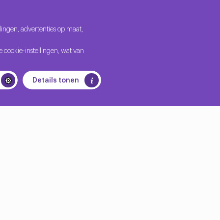
ingen, advertenties op maat,
nında saklanmaktadır. Bu PostgreSQL veri tabanları
 cookie-instellingen, wat van
Details tonen
ya devam ettiğinizde eski tercihleriniz hatırlanır ve
ir çalışma ile hızlıca öğrenebilirsiniz.
.
idir.