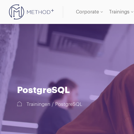
Corporate
Trainings
Oracle 
Databa
PostgreSQL
Trainingen
PostgreSQL