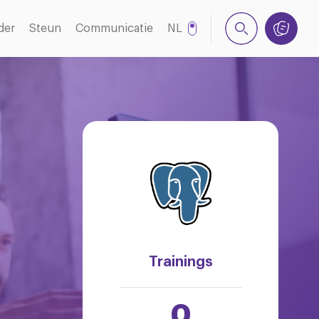
der
Steun
Communicatie
NL
EN
Trainings
0